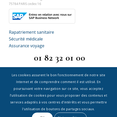
75784 PARIS cedex 16
Rapatriement sanitaire
Sécurité médicale
Assurance voyage
01 82 32 01 00
Les cookies assurent le bon fonctionnement de notre site
Internet et de comprendre comment il est utilisé. En
poursuivant votre navigation sur ce site, vous acceptez
l’utilisation de cookies pour vous proposer des contenus et
Dixi
|
Staff
|
Mentions légales
|
Politique de confidentialité
services adaptés à vos centres d’intérêts et vous permettre
l'utilisation de boutons de partages sociaux.
Accueil
|
plan
|
Devis
|
Contact